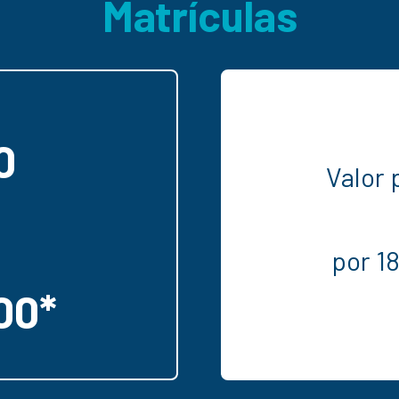
Matrículas
0
Valor 
por 1
00*