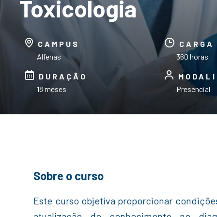
Toxicologia
CAMPUS
CARGA
Alfenas
360 horas
DURAÇÃO
MODAL
18 meses
Presencial
Sobre o curso
Este curso objetiva proporcionar condiçõ
atualização do conhecimento no diagn