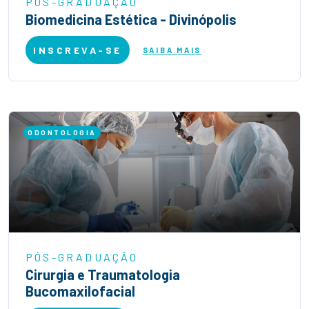
PÓS-GRADUAÇÃO
Biomedicina Estética - Divinópolis
INSCREVA-SE
SAIBA MAIS
ODONTOLOGIA
PÓS-GRADUAÇÃO
Cirurgia e Traumatologia
Bucomaxilofacial