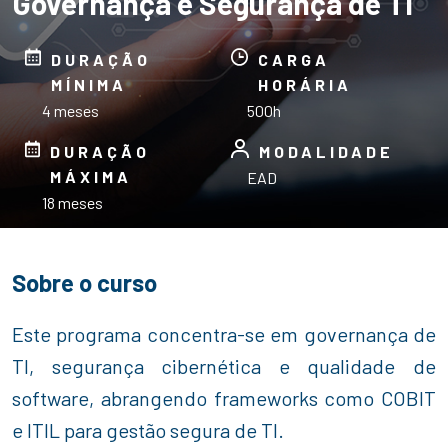
Governança e Segurança de TI
DURAÇÃO
CARGA
MÍNIMA
HORÁRIA
4 meses
500h
DURAÇÃO
MODALIDADE
MÁXIMA
EAD
18 meses
Sobre o curso
Este programa concentra-se em governança de
TI, segurança cibernética e qualidade de
software, abrangendo frameworks como COBIT
e ITIL para gestão segura de TI.